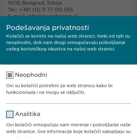
11010 Beograd, Srbija
Tel.: +381 (0) 11 77 00 585
E-mail:
info@
ewopharma.rs
Podešavanja privatnosti
Elektronska pošta se proverava od ponedeljka
Kolačići se koriste na našoj web stranici. Neki od njih su
do petka, tokom radnog vremena, osim u
neophodni, dok nam drugi omogućavaju poboljšanje
periodu praznika.
vašeg korisničkog iskustva na našoj web stranici.
FARMAKOVIGILANCA
Neophodni
M (24/7): +381 (63) 360 124
E-mail:
pharmacovigilance@
ewopharma.rs
Ovi su kolačići potrebni za web stranicu kako bi
funkcionisala i ne mogu se isključiti.
Ime
cookie_optin
Analitika
Dobavljač
sgalinski
Ovi kolačići omogućuju nam merenje i poboljšanje naše
EWOPHARMA SRBIJA
web stranice. Sve informacije koje kolačići sakupljaju su
Trajanje
1 godina