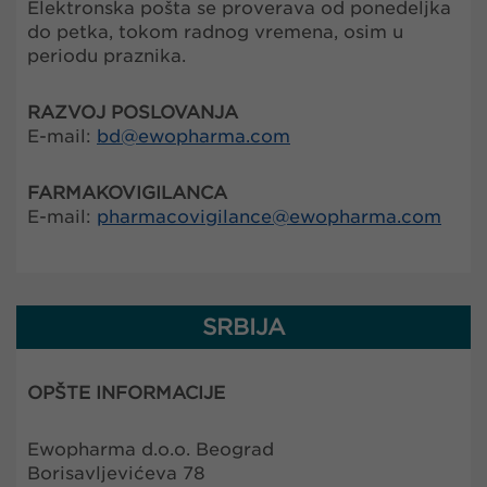
Elektronska pošta se proverava od ponedeljka
do petka, tokom radnog vremena, osim u
periodu praznika.
RAZVOJ POSLOVANJA
E-mail:
bd@
ewopharma.com
FARMAKOVIGILANCA
E-mail:
pharmacovigilance@
ewopharma.com
SRBIJA
OPŠTE INFORMACIJE
Ewopharma d.o.o. Beograd
Borisavljevićeva 78